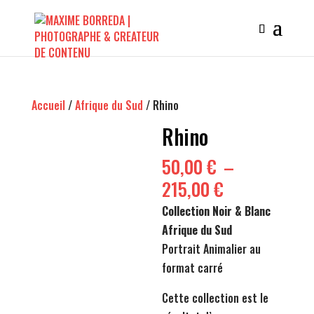
Accueil
/
Afrique du Sud
/ Rhino
Rhino
50,00
€
–
Plage
215,00
€
de
Collection Noir & Blanc
prix :
Afrique du Sud
50,00 €
Portrait Animalier au
à
format carré
215,00 €
Cette collection est le