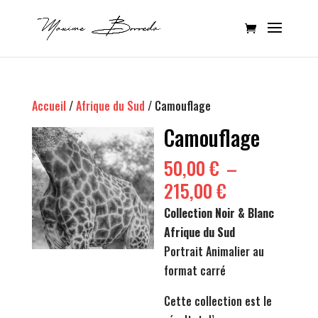
Accueil
/
Afrique du Sud
/ Camouflage
Camouflage
50,00
€
–
Plage
215,00
€
de
Collection Noir & Blanc
prix :
Afrique du Sud
50,00 €
Portrait Animalier au
à
format carré
215,00 €
Cette collection est le