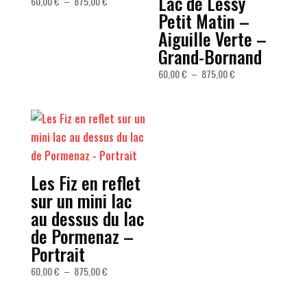
Lac de Lessy
Plage
60,00
€
–
875,00
€
Petit Matin –
de
prix :
Aiguille Verte –
60,00 €
Grand-Bornand
à
Plage
60,00
€
–
875,00
€
875,00 €
de
prix :
60,00 €
à
875,00 €
Les Fiz en reflet
sur un mini lac
au dessus du lac
de Pormenaz –
Portrait
Plage
60,00
€
–
875,00
€
de
prix :