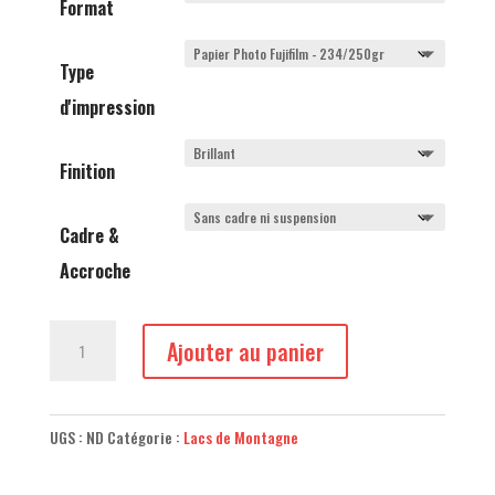
875,00 €
Format
Type
d'impression
Finition
Cadre &
Accroche
quantité
Ajouter au panier
de
Lac
de
UGS :
ND
Catégorie :
Lacs de Montagne
Lessy
en