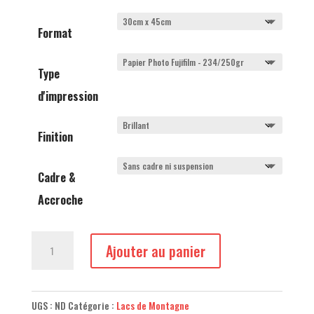
à
875,00 €
Format
Type
d'impression
Finition
Cadre &
Accroche
quantité
Ajouter au panier
de
Lac
de
UGS :
ND
Catégorie :
Lacs de Montagne