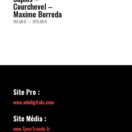
Courchevel –
Maxime Borreda
Plage
161,00
€
–
875,00
€
de
prix :
161,00 €
à
875,00 €
Site Pro :
www.mbdigitals.com
Site Média :
www.1jour1rando.fr