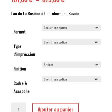
de
prix :
Lac de La Rosière à Courchevel en Savoie
161,00 €
à
875,00 €
Format
Type
d'impression
Finition
Cadre &
Accroche
quantité
Ajouter au panier