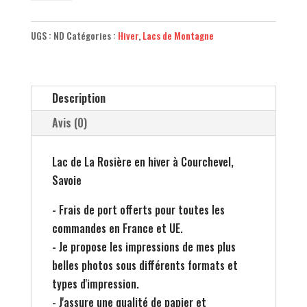
Lac
de
UGS :
ND
Catégories :
Hiver
,
Lacs de Montagne
la
Rosière
Close
Description
Up
-
Avis (0)
Courchevel
-
Lac de La Rosière en hiver à Courchevel,
Maxime
Savoie
Borreda
- Frais de port offerts pour toutes les
commandes en France et UE.
- Je propose les impressions de mes plus
belles photos sous différents formats et
types d'impression.
- J'assure une qualité de papier et