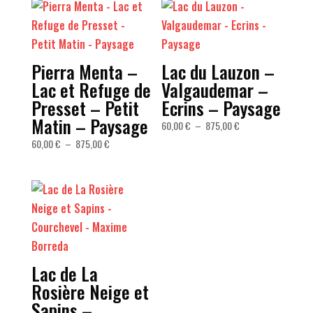
Pierra Menta –
Lac du Lauzon –
Lac et Refuge de
Valgaudemar –
Presset – Petit
Ecrins – Paysage
Matin – Paysage
Plage
60,00
€
–
875,00
€
de
Plage
60,00
€
–
875,00
€
prix :
de
60,00 €
prix :
à
60,00 €
875,00 €
à
875,00 €
Lac de La
Rosière Neige et
Sapins –