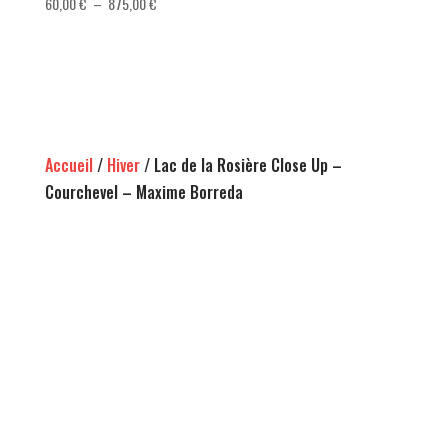
Plage
60,00
€
–
875,00
€
de
prix :
60,00 €
à
875,00 €
Accueil
/
Hiver
/ Lac de la Rosière Close Up –
Courchevel – Maxime Borreda