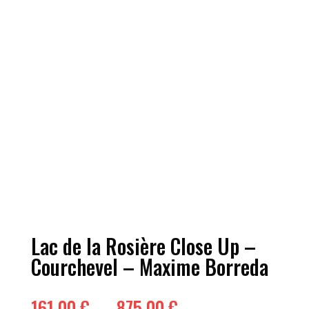
Lac de la Rosière Close Up –
Courchevel – Maxime Borreda
Plage
161,00
€
–
875,00
€