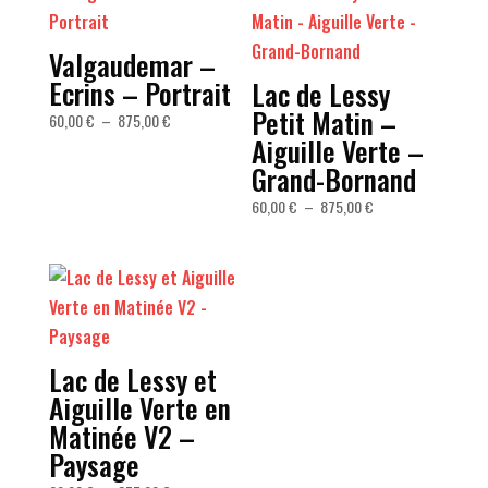
Valgaudemar –
Ecrins – Portrait
Lac de Lessy
Petit Matin –
Plage
60,00
€
–
875,00
€
Aiguille Verte –
de
prix :
Grand-Bornand
60,00 €
Plage
60,00
€
–
875,00
€
à
de
875,00 €
prix :
60,00 €
à
875,00 €
Lac de Lessy et
Aiguille Verte en
Matinée V2 –
Paysage