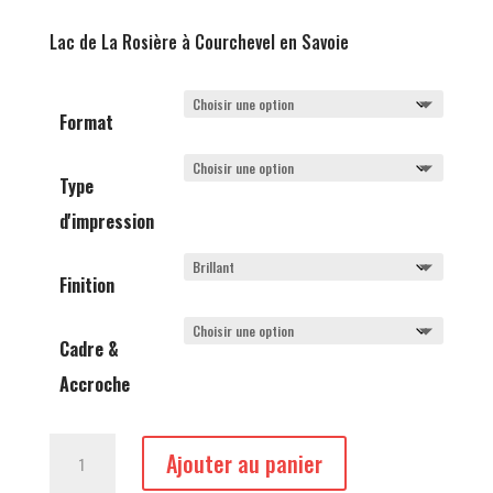
de
prix :
Lac de La Rosière à Courchevel en Savoie
161,00 €
à
875,00 €
Format
Type
d'impression
Finition
Cadre &
Accroche
quantité
Ajouter au panier
de