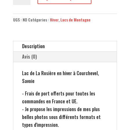
de
Lac
de
UGS :
ND
Catégories :
Hiver
,
Lacs de Montagne
la
Rosière
Close
Description
Up
-
Avis (0)
Courchevel
-
Lac de La Rosière en hiver à Courchevel,
Maxime
Savoie
Borreda
- Frais de port offerts pour toutes les
commandes en France et UE.
- Je propose les impressions de mes plus
belles photos sous différents formats et
types d'impression.