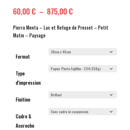
Plage
60,00
€
–
875,00
€
de
prix :
Pierra Menta – Lac et Refuge de Presset – Petit
60,00 €
Matin – Paysage
à
875,00 €
Format
Type
d'impression
Finition
Cadre &
Accroche