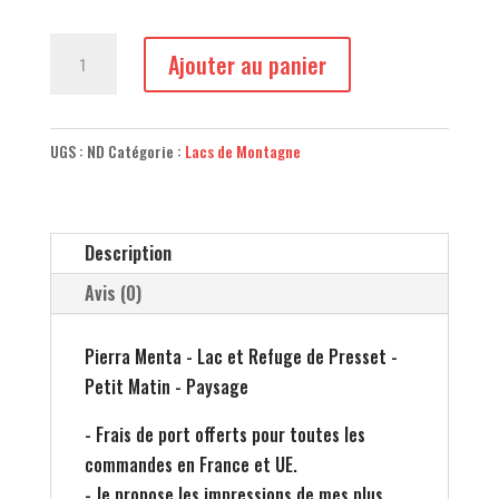
quantité
Ajouter au panier
de
Pierra
Menta
UGS :
ND
Catégorie :
Lacs de Montagne
-
Lac
et
Description
Refuge
de
Avis (0)
Presset
-
Pierra Menta - Lac et Refuge de Presset -
Petit
Petit Matin - Paysage
Matin
- Frais de port offerts pour toutes les
-
commandes en France et UE.
Paysage
- Je propose les impressions de mes plus