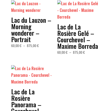
Lac du Lauzon –
Morning
Lac de La
wonderer –
Rosière Gelé –
Portrait
Courchevel –
Maxime Borreda
Plage
60,00
€
–
875,00
€
de
Plage
60,00
€
–
875,00
€
prix :
de
60,00 €
prix :
à
60,00 €
875,00 €
à
875,00 €
Lac de La
Rosière
Panorama –
Courchevel –