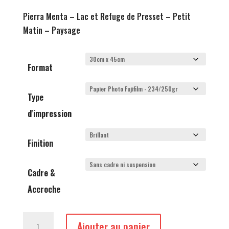
de
prix :
Pierra Menta – Lac et Refuge de Presset – Petit
60,00 €
Matin – Paysage
à
875,00 €
Format
Type
d'impression
Finition
Cadre &
Accroche
quantité
Ajouter au panier