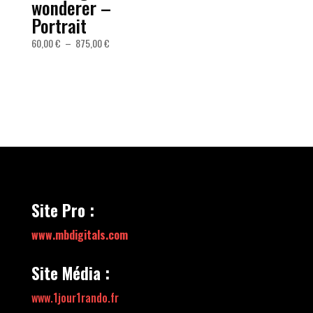
wonderer –
Portrait
Plage
60,00
€
–
875,00
€
de
prix :
60,00 €
à
875,00 €
Site Pro :
www.mbdigitals.com
Site Média :
www.1jour1rando.fr