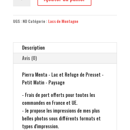
de
Pierra
Menta
UGS :
ND
Catégorie :
Lacs de Montagne
-
Lac
et
Description
Refuge
de
Avis (0)
Presset
-
Pierra Menta - Lac et Refuge de Presset -
Petit
Petit Matin - Paysage
Matin
- Frais de port offerts pour toutes les
-
commandes en France et UE.
Paysage
- Je propose les impressions de mes plus
belles photos sous différents formats et
types d'impression.