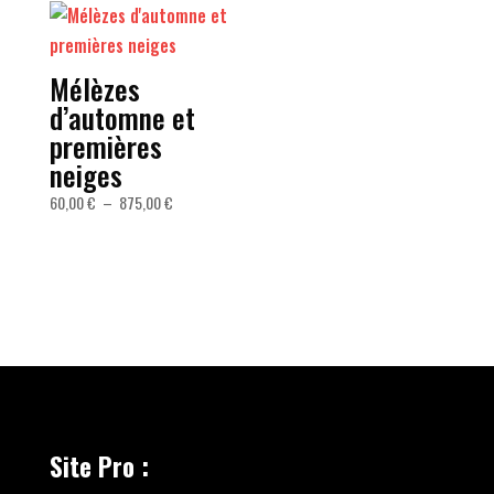
875,00 €
60,00 €
à
875,00 €
Mélèzes
d’automne et
premières
neiges
Plage
60,00
€
–
875,00
€
de
prix :
60,00 €
à
875,00 €
Site Pro :