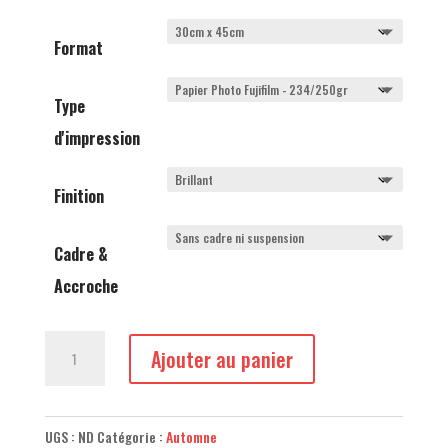
875,00 €
Format
Type
d'impression
Finition
Cadre &
Accroche
quantité
Ajouter au panier
de
Mélèzes
et
UGS :
ND
Catégorie :
Automne