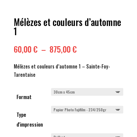
Mélèzes et couleurs d’automne
1
Plage
60,00
€
–
875,00
€
de
prix :
Mélèzes et couleurs d’automne 1 – Sainte-Foy-
60,00 €
Tarentaise
à
875,00 €
Format
Type
d'impression