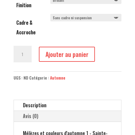
Finition
Cadre &
Accroche
quantité
Ajouter au panier
de
Mélèzes
et
UGS :
ND
Catégorie :
Automne
couleurs
d'automne
1
Description
Avis (0)
Mélèzes et couleurs d'automne 1 - Sainte-