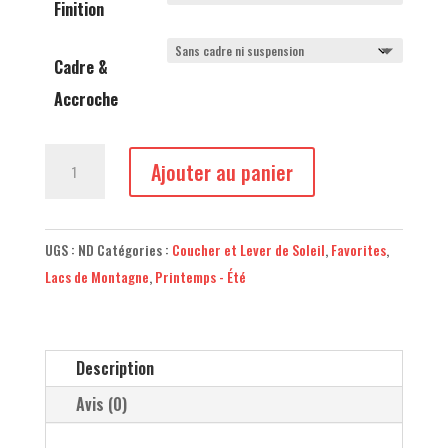
Finition
Cadre &
Accroche
quantité
Ajouter au panier
de
Les
Drus
UGS :
ND
Catégories :
Coucher et Lever de Soleil
,
Favorites
,
à
Lacs de Montagne
,
Printemps - Été
Chamonix
Description
Avis (0)