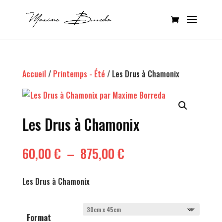
Accueil
/
Printemps - Été
/ Les Drus à Chamonix
Les Drus à Chamonix
Plage
60,00
€
–
875,00
€
de
prix :
Les Drus à Chamonix
60,00 €
à
875,00 €
Format