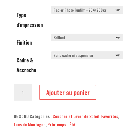
Type
d'impression
Finition
Cadre &
Accroche
quantité
Ajouter au panier
de
Les
Drus
UGS :
ND
Catégories :
Coucher et Lever de Soleil
,
Favorites
,
à
Lacs de Montagne
,
Printemps - Été
Chamonix