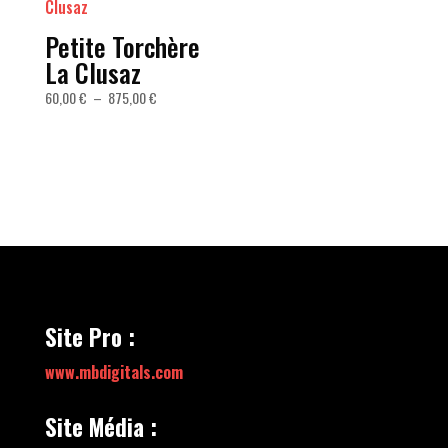
875,00 €
875,00 €
Petite Torchère
La Clusaz
Plage
60,00
€
–
875,00
€
de
prix :
60,00 €
à
875,00 €
Site Pro :
www.mbdigitals.com
Site Média :