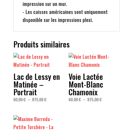
impression sur un mur.
- Les caisses américaines sont uniquement
disponible sur les impressions plexi.
Produits similaires
Lac de Lessy en
Voie Lactée
Matinée –
Mont-Blanc
Portrait
Chamonix
Plage
Plage
60,00
€
–
875,00
€
60,00
€
–
875,00
€
de
de
prix :
prix :
60,00 €
60,00 €
à
à