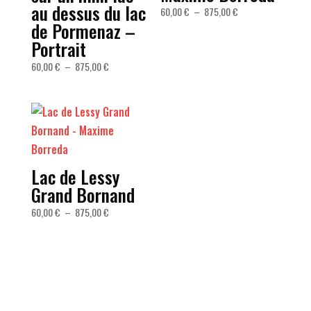
au dessus du lac
Plage
60,00
€
–
875,00
€
de Pormenaz –
de
Portrait
prix :
60,00 €
Plage
60,00
€
–
875,00
€
à
de
875,00 €
prix :
60,00 €
à
875,00 €
Lac de Lessy
Grand Bornand
Plage
60,00
€
–
875,00
€
de
prix :
60,00 €
à
875,00 €